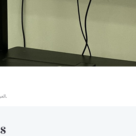
العر
.
s