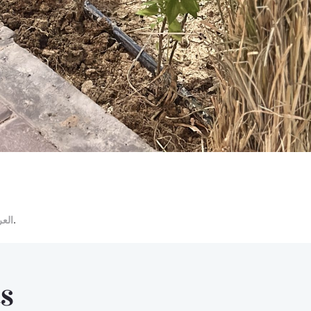
العر
.
s