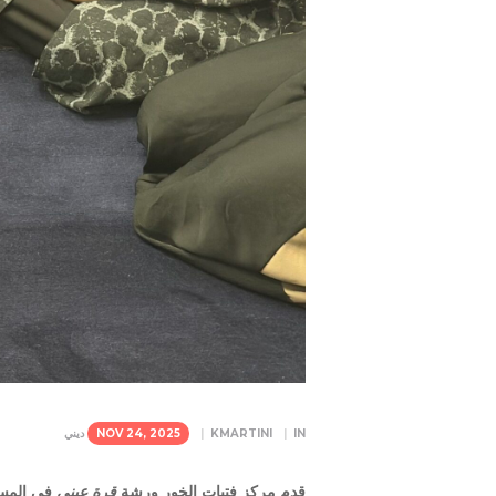
IN
KMARTINI
NOV 24, 2025
ديني
قدم مركز فتيات الخور ورشة
قرة عيني
في المسج