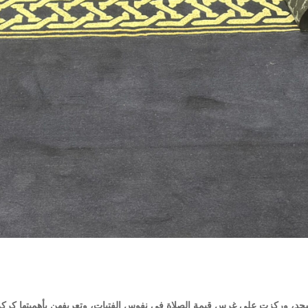
د، وركزت على غرس قيمة الصلاة في نفوس الفتيات، وتعريفهن بأهميتها كر