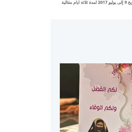
أقام مركز فتيات الخور ورشة بعنوان فن الكولاج من ضمن الأنشطة الصيفية بمقر المركز للفئة العمرية من 15 إلى 30 سنة بتاريخ 9 إلى يوليو 2017 لمدة ثلاثة ايام متتالية